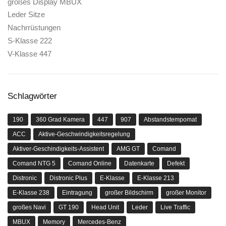
großes Display MBUX
Leder Sitze
Nachrrüstungen
S-Klasse 222
V-Klasse 447
Schlagwörter
190
360 Grad Kamera
447
907
Abstandstempomat
ACC
Aktive-Geschwindigkeitsregelung
Aktiver-Geschindigkeits-Assistent
AMG GT
Comand
Comand NTG 5
Comand Online
Datenkarte
Defekt
Distronic
Distronic Plus
E-Klasse
E-Klasse 213
E-Klasse 238
Eintragung
großer Bildschirm
großer Monitor
großes Navi
GT 190
Head Unit
Leder
Live Traffic
MBUX
Memory
Mercedes-Benz