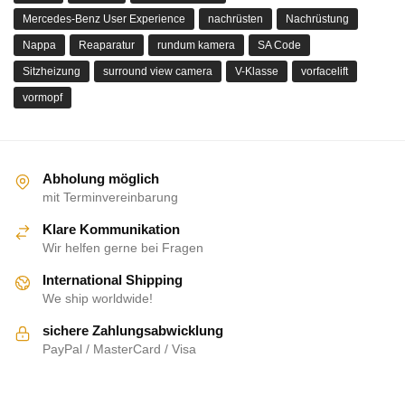
Mercedes-Benz User Experience
nachrüsten
Nachrüstung
Nappa
Reaparatur
rundum kamera
SA Code
Sitzheizung
surround view camera
V-Klasse
vorfacelift
vormopf
Abholung möglich
mit Terminvereinbarung
Klare Kommunikation
Wir helfen gerne bei Fragen
International Shipping
We ship worldwide!
sichere Zahlungsabwicklung
PayPal / MasterCard / Visa