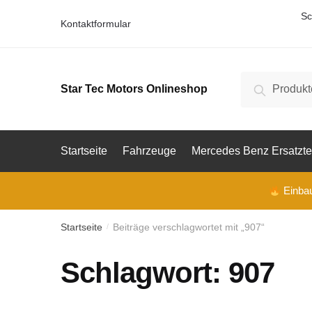
Skip
Skip
Sc
Kontaktformular
to
to
navigation
content
Suche
Suche
Star Tec Motors Onlineshop
nach:
Startseite
Fahrzeuge
Mercedes Benz Ersatzte
Einbau 
Startseite
Beiträge verschlagwortet mit „907“
/
Schlagwort:
907