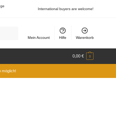
uge
International buyers are welcome!
Mein Account
Hilfe
Warenkorb
0,00
€
0
n möglich!