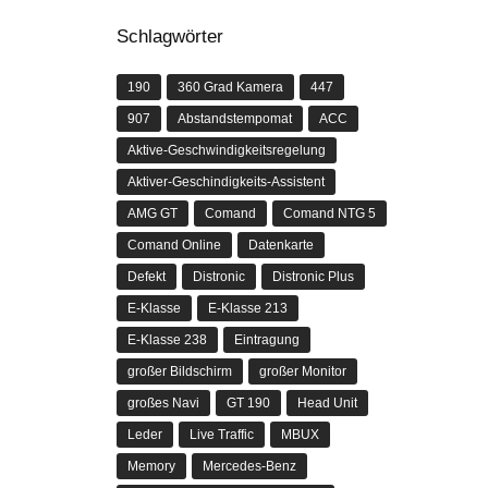
Schlagwörter
190
360 Grad Kamera
447
907
Abstandstempomat
ACC
Aktive-Geschwindigkeitsregelung
Aktiver-Geschindigkeits-Assistent
AMG GT
Comand
Comand NTG 5
Comand Online
Datenkarte
Defekt
Distronic
Distronic Plus
E-Klasse
E-Klasse 213
E-Klasse 238
Eintragung
großer Bildschirm
großer Monitor
großes Navi
GT 190
Head Unit
Leder
Live Traffic
MBUX
Memory
Mercedes-Benz