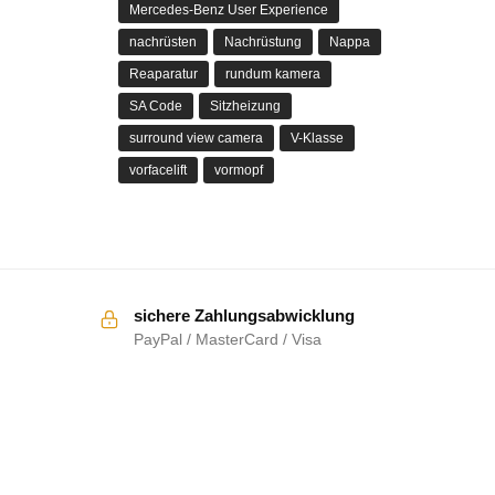
Mercedes-Benz User Experience
nachrüsten
Nachrüstung
Nappa
Reaparatur
rundum kamera
SA Code
Sitzheizung
surround view camera
V-Klasse
vorfacelift
vormopf
sichere Zahlungsabwicklung
PayPal / MasterCard / Visa
RECHTLICHES