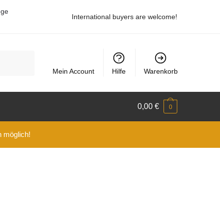
uge
International buyers are welcome!
Mein Account
Hilfe
Warenkorb
0,00
€
0
n möglich!