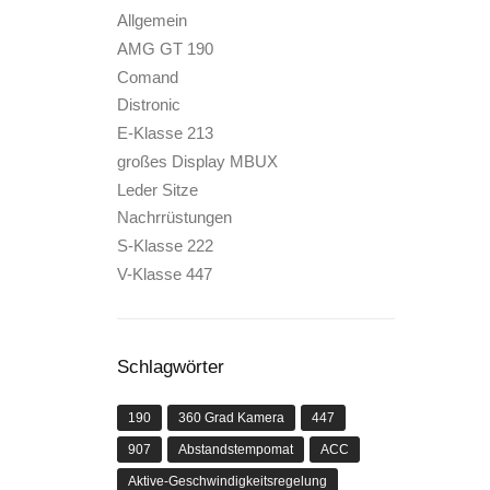
Allgemein
AMG GT 190
Comand
Distronic
E-Klasse 213
großes Display MBUX
Leder Sitze
Nachrrüstungen
S-Klasse 222
V-Klasse 447
Schlagwörter
190
360 Grad Kamera
447
907
Abstandstempomat
ACC
Aktive-Geschwindigkeitsregelung