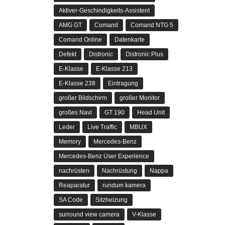
Aktiver-Geschindigkeits-Assistent
AMG GT
Comand
Comand NTG 5
Comand Online
Datenkarte
Defekt
Distronic
Distronic Plus
E-Klasse
E-Klasse 213
E-Klasse 238
Eintragung
großer Bildschirm
großer Monitor
großes Navi
GT 190
Head Unit
Leder
Live Traffic
MBUX
Memory
Mercedes-Benz
Mercedes-Benz User Experience
nachrüsten
Nachrüstung
Nappa
Reaparatur
rundum kamera
SA Code
Sitzheizung
surround view camera
V-Klasse