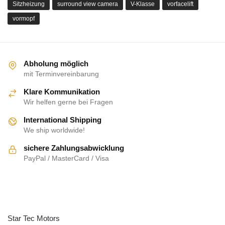
Sitzheizung
surround view camera
V-Klasse
vorfacelift
vormopf
Abholung möglich
mit Terminvereinbarung
Klare Kommunikation
Wir helfen gerne bei Fragen
International Shipping
We ship worldwide!
sichere Zahlungsabwicklung
PayPal / MasterCard / Visa
ÜBER UNS
Star Tec Motors