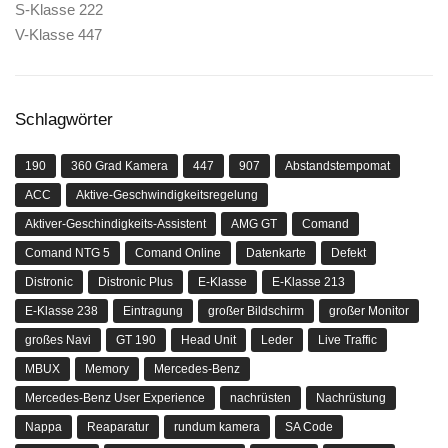
S-Klasse 222
V-Klasse 447
Schlagwörter
190
360 Grad Kamera
447
907
Abstandstempomat
ACC
Aktive-Geschwindigkeitsregelung
Aktiver-Geschindigkeits-Assistent
AMG GT
Comand
Comand NTG 5
Comand Online
Datenkarte
Defekt
Distronic
Distronic Plus
E-Klasse
E-Klasse 213
E-Klasse 238
Eintragung
großer Bildschirm
großer Monitor
großes Navi
GT 190
Head Unit
Leder
Live Traffic
MBUX
Memory
Mercedes-Benz
Mercedes-Benz User Experience
nachrüsten
Nachrüstung
Nappa
Reaparatur
rundum kamera
SA Code