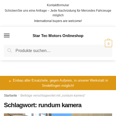
Skip
Skip
Kontaktformular
to
to
SchickenSie uns eine Anfrage – Jede Nachrüstung für Mercedes Fahrzeuge
navigation
content
möglich
International buyers are welcome!
Star Tec Motors Onlineshop
MENÜ
0
Suche
Suche
nach:
Einbau aller Ersatzteile, gegen Aufpreis, in unserer Werkstatt in
Sindelfingen möglich!
Startseite
/
Beiträge verschlagwortet mit „rundum kamera“
Schlagwort:
rundum kamera