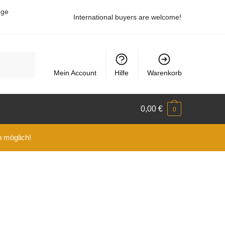
uge
International buyers are welcome!
Mein Account
Hilfe
Warenkorb
0,00
€
0
n möglich!