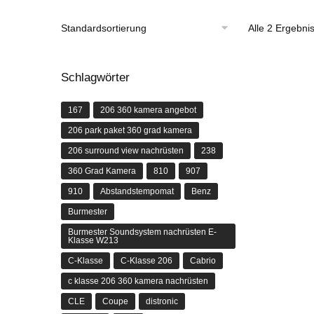
Alle 2 Ergebni
Schlagwörter
167
206 360 kamera angebot
206 park paket 360 grad kamera
206 surround view nachrüsten
238
360 Grad Kamera
810
907
910
Abstandstempomat
Benz
Burmester
Burmester Soundsystem nachrüsten E-
Klasse W213
C-Klasse
C-Klasse 206
Cabrio
c klasse 206 360 kamera nachrüsten
CLE
Coupe
distronic