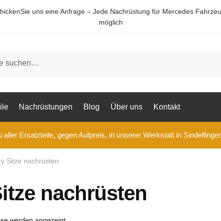
hickenSie uns eine Anfrage – Jede Nachrüstung für Mercedes Fahrze
möglich
ile
Nachrüstungen
Blog
Über uns
Kontakt
aller Ersatzteile, gegen Aufpreis, in unserer Werkstatt in Sindelfinge
 Sitze nachrüsten
itze nachrüsten
sse werden angezeigt