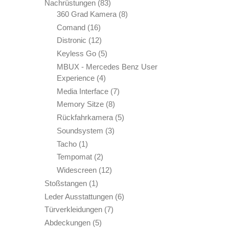
Produkte
83
Nachrüstungen
83
Produkte
8
360 Grad Kamera
8
Produkte
16
Comand
16
Produkte
12
Distronic
12
Produkte
5
Keyless Go
5
Produkte
MBUX - Mercedes Benz User
4
Experience
4
Produkte
7
Media Interface
7
Produkte
8
Memory Sitze
8
Produkte
5
Rückfahrkamera
5
Produkte
3
Soundsystem
3
Produkte
1
Tacho
1
Produkt
2
Tempomat
2
Produkte
12
Widescreen
12
Produkte
1
Stoßstangen
1
Produkt
6
Leder Ausstattungen
6
Produkte
7
Türverkleidungen
7
Produkte
5
Abdeckungen
5