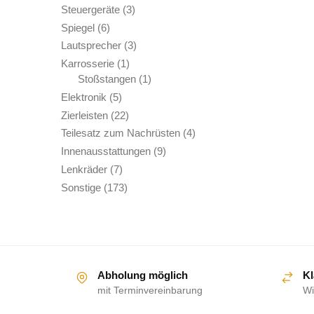
Produkte
3
Steuergeräte
3
Produkte
6
Spiegel
6
Produkte
3
Lautsprecher
3
Produkte
1
Karrosserie
1
Produkt
1
Stoßstangen
1
Produkt
5
Elektronik
5
Produkte
22
Zierleisten
22
Produkte
4
Teilesatz zum Nachrüsten
4
Produkte
9
Innenausstattungen
9
Produkte
7
Lenkräder
7
Produkte
173
Sonstige
173
Produkte
Abholung möglich
Kl
mit Terminvereinbarung
Wi