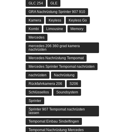
GLC 254
GLE
GRA Nachrüstung Sprinter 907 910
Kamera
Keyless
Keyless Go
Kombi
Limousine
Memory
Mercedes
mercedes 206 360 grad kamera
nachrüsten
Mercedes Nachrüstung Tempomat
Mercedes Sprinter Tempomat nachrüsten
nachrüsten
Nachrüstung
Rückfahrkamera 206
S206
Schlüssellos
Soundsystem
Sprinter
Sprinter 907 Tempomat nachrüsten
lassen
Tempomat Einbau Sindelfingen
Tempomat Nachrüstung Mercedes