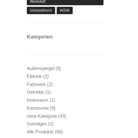
Werkstatt
Vollelektrisch
W206
Kategorien
8
Außenspiegel
8
Produkte
2
Elektrik
2
Produkte
2
Fahrwerk
2
Produkte
1
Getriebe
1
Produkt
1
Innenraum
1
Produkt
9
Karosserie
9
Produkte
43
ohne Kategorie
43
Produkte
1
Sonstiges
1
Produkt
88
Alle Produkte
88