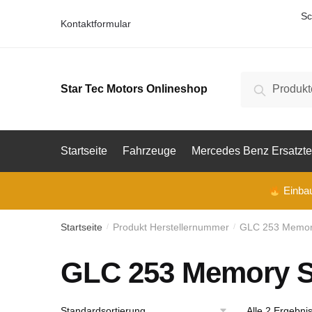
Skip
Skip
Sc
Kontaktformular
to
to
navigation
content
Suche
Suche
Star Tec Motors Onlineshop
nach:
Startseite
Fahrzeuge
Mercedes Benz Ersatzte
Einbau 
Startseite
Produkt Herstellernummer
GLC 253 Memory
/
/
GLC 253 Memory S
Alle 2 Ergebni