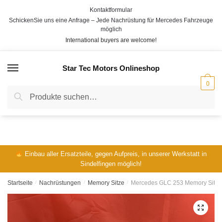
Skip
Skip
Kontaktformular
V
N
to
to
SchickenSie uns eine Anfrage – Jede Nachrüstung für Mercedes Fahrzeuge
o
a
E-Mail
*
navigation
content
möglich
r
c
International buyers are welcome!
n
h
a
n
m
a
Star Tec Motors Onlineshop
e
m
MENÜ
Telefon:
e
0
Suche
Suche
nach:
Ihre Fahrgestellnummer / VIN:
*
Einbau aller Ersatzteile, gegen Aufpreis, in unserer Werkstatt in
Ihre Frage:
*
Sindelfingen möglich!
Startseite
/
Nachrüstungen
/
Memory Sitze
/
Mercedes GLC 253 Memory Sitze n