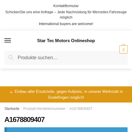
Skip
Skip
Kontaktformular
to
to
SchickenSie uns eine Anfrage – Jede Nachrüstung für Mercedes Fahrzeuge
navigation
content
möglich
International buyers are welcome!
Star Tec Motors Onlineshop
MENÜ
0
Suche
Suche
nach:
Einbau aller Ersatzteile, gegen Aufpreis, in unserer Werkstatt in
Sindelfingen möglich!
Startseite
/
Produkt Herstellernummer
/
A1678809407
A1678809407