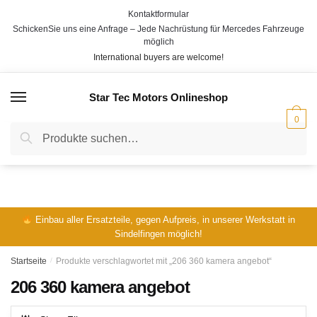
Skip
Skip
Kontaktformular
to
to
SchickenSie uns eine Anfrage – Jede Nachrüstung für Mercedes Fahrzeuge
navigation
content
möglich
International buyers are welcome!
Star Tec Motors Onlineshop
MENÜ
0
Suche
Suche
nach:
Einbau aller Ersatzteile, gegen Aufpreis, in unserer Werkstatt in
Sindelfingen möglich!
Startseite
/
Produkte verschlagwortet mit „206 360 kamera angebot“
206 360 kamera angebot