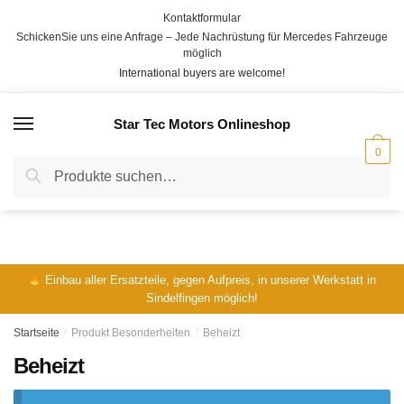
Skip
Skip
Kontaktformular
to
to
SchickenSie uns eine Anfrage – Jede Nachrüstung für Mercedes Fahrzeuge
navigation
content
möglich
International buyers are welcome!
Star Tec Motors Onlineshop
MENÜ
0
Suche
Suche
nach:
Einbau aller Ersatzteile, gegen Aufpreis, in unserer Werkstatt in
Sindelfingen möglich!
Startseite
/
Produkt Besonderheiten
/
Beheizt
Beheizt