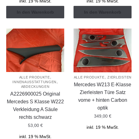
inkl. 19 % MwSt.
inkl. 19 % MwSt.
In den Warenkorb
In den Warenkorb
,
,
ALLE PRODUKTE
ALLE PRODUKTE
ZIERLEISTEN
,
INNENAUSSTATTUNGEN
Mercedes W213 E-Klasse
ABDECKUNGEN
Zierleisten Türe Satz
A2226900025 Original
vorne + hinten Carbon
Mercedes S Klasse W222
optik
Verkleidung A Säule
349,00
€
rechts schwarz
53,00
€
inkl. 19 % MwSt.
inkl. 19 % MwSt.