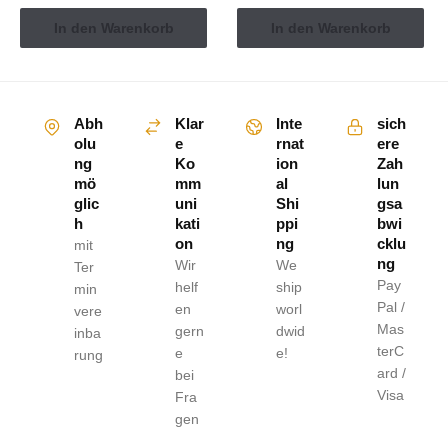
In den Warenkorb
In den Warenkorb
Abh
Klar
Inte
sich
olu
e
rnat
ere
ng
Ko
ion
Zah
mö
mm
al
lun
glic
uni
Shi
gsa
h
kati
ppi
bwi
on
ng
cklu
mit
ng
Wir
We
Ter
Pay
helf
ship
min
Pal /
en
worl
vere
Mas
gern
dwid
inba
terC
e
e!
rung
ard /
bei
Visa
Fra
gen