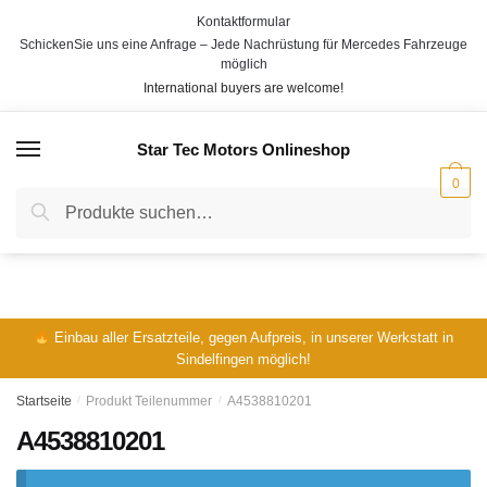
Skip
Skip
Kontaktformular
to
to
SchickenSie uns eine Anfrage – Jede Nachrüstung für Mercedes Fahrzeuge
navigation
content
möglich
International buyers are welcome!
Star Tec Motors Onlineshop
MENÜ
0
Suche
Suche
nach:
Einbau aller Ersatzteile, gegen Aufpreis, in unserer Werkstatt in
Sindelfingen möglich!
Startseite
/
Produkt Teilenummer
/
A4538810201
A4538810201