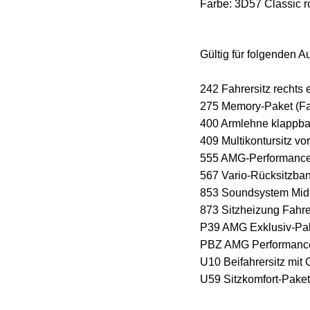
Farbe: 3D57 Classic 
Gültig für folgenden A
242 Fahrersitz rechts 
275 Memory-Paket (Fah
400 Armlehne klappba
409 Multikontursitz vo
555 AMG-Performance
567 Vario-Rücksitzba
853 Soundsystem Mid
873 Sitzheizung Fahrer
P39 AMG Exklusiv-Pa
PBZ AMG Performance
U10 Beifahrersitz mit
U59 Sitzkomfort-Pake