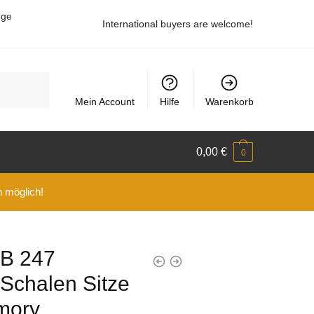
uge
International buyers are welcome!
Mein Account
Hilfe
Warenkorb
0,00
€
0
n möglich!
B 247
Schalen Sitze
mory