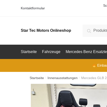
Skip
Skip
Sc
Kontaktformular
to
to
V
o
navigation
content
E-Mail
r
n
a
Suche
Suche
Star Tec Motors Onlineshop
m
nach:
e
Telefon
Startseite
Fahrzeuge
Mercedes Benz Ersatzte
Ihre F
Einbau 
Startseite
Innenausstattungen
Mercedes GLB 24
/
/
Ihre F