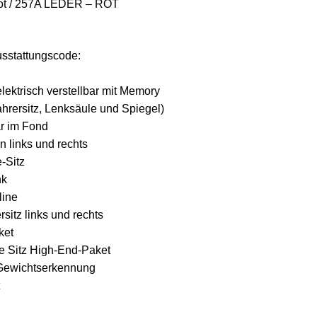
rot / 257A LEDER – ROT
usstattungscode:
elektrisch verstellbar mit Memory
rersitz, Lenksäule und Spiegel)
r im Fond
rn links und rechts
-Sitz
nk
line
sitz links und rechts
ket
 Sitz High-End-Paket
 Gewichtserkennung
t