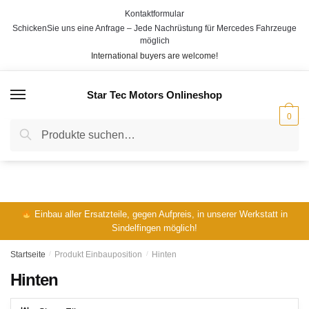
Skip
Skip
Kontaktformular
to
to
SchickenSie uns eine Anfrage – Jede Nachrüstung für Mercedes Fahrzeuge
navigation
content
möglich
International buyers are welcome!
Star Tec Motors Onlineshop
MENÜ
0
Suche
Suche
nach:
Einbau aller Ersatzteile, gegen Aufpreis, in unserer Werkstatt in
Sindelfingen möglich!
Startseite
/
Produkt Einbauposition
/
Hinten
Hinten