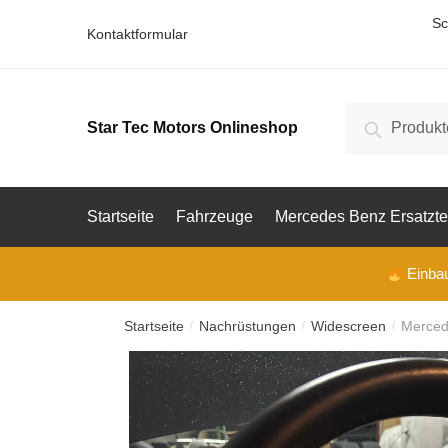
Skip
Skip
Prod
Sc
Kontaktformular
to
to
navigation
content
Vorna
Suche
Suche
Star Tec Motors Onlineshop
nach:
V
o
E-Mail
r
n
Startseite
Fahrzeuge
Mercedes Benz Ersatzte
a
m
e
Telefon
Einbau 
Startseite
Nachrüstungen
Widescreen
Mercede
/
/
/
Ihre F
Ihre F