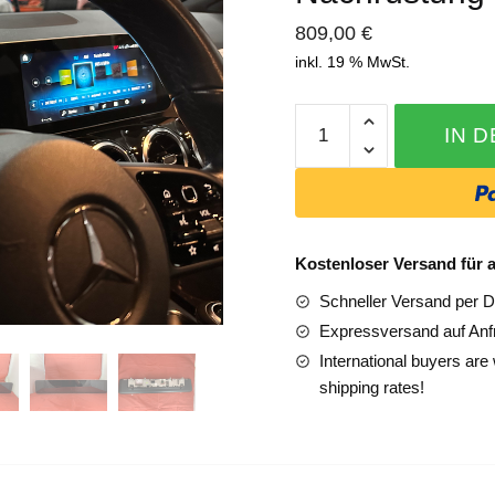
809,00
€
inkl. 19 % MwSt.
Mercedes
IN 
A
Klasse
177
Widescreen
chicken
klein
Kostenloser Versand für a
Einbau
Schneller Versand per 
Nachrüstung
Expressversand auf Anf
in
International buyers ar
Sindelfingen
shipping rates!
Menge