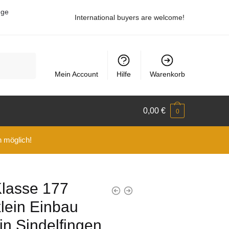
uge
International buyers are welcome!
Mein Account
Hilfe
Warenkorb
0,00
€
0
n möglich!
lasse 177
lein Einbau
in Sindelfingen