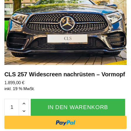
Abschicken
CLS 257 Widescreen nachrüsten – Vormopf
1.899,00
€
inkl. 19 % MwSt.
CLS
IN DEN WARENKORB
257
Widescreen
nachrüsten
-