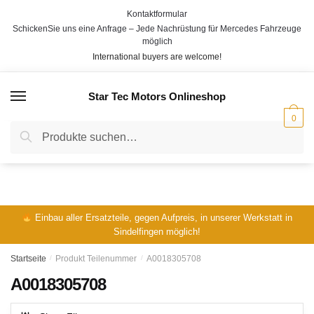
Skip
Skip
Kontaktformular
to
to
SchickenSie uns eine Anfrage – Jede Nachrüstung für Mercedes Fahrzeuge
navigation
content
möglich
International buyers are welcome!
Star Tec Motors Onlineshop
MENÜ
0
Suche
Suche
nach:
Einbau aller Ersatzteile, gegen Aufpreis, in unserer Werkstatt in
Sindelfingen möglich!
Startseite
/
Produkt Teilenummer
/
A0018305708
A0018305708