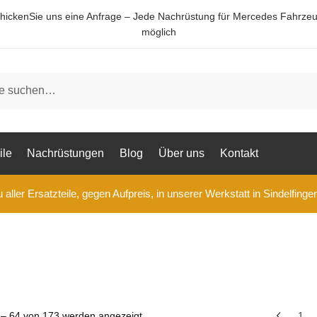
hickenSie uns eine Anfrage – Jede Nachrüstung für Mercedes Fahrze
möglich
ile
Nachrüstungen
Blog
Über uns
Kontakt
aller Ersatzteile, gegen Aufpreis, in unserer Werkstatt in Sindelfinge
 – 64 von 173 werden angezeigt
1