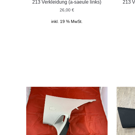
213 Verkleidung (a-saeule links)
213 V
26,00
€
inkl. 19 % MwSt.