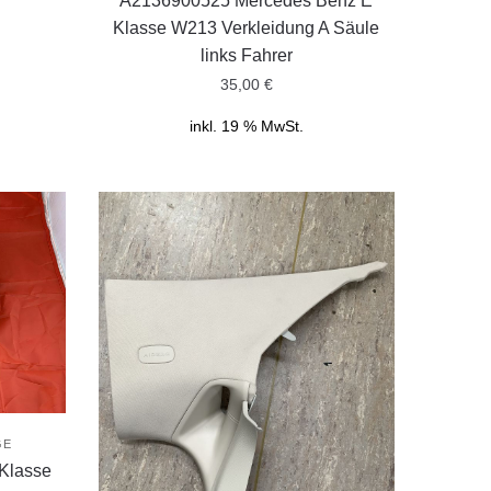
A2136900525 Mercedes Benz E
Klasse W213 Verkleidung A Säule
links Fahrer
35,00
€
inkl. 19 % MwSt.
GE
Klasse