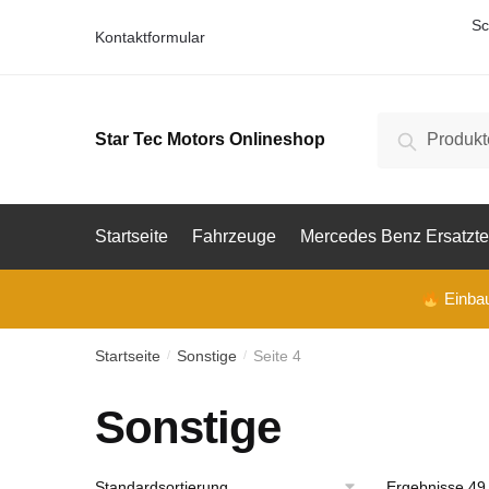
Skip
Skip
Sc
Kontaktformular
to
to
navigation
content
Suche
Suche
Star Tec Motors Onlineshop
nach:
Startseite
Fahrzeuge
Mercedes Benz Ersatzte
Einbau 
Startseite
Sonstige
Seite 4
/
/
Sonstige
Ergebnisse 49