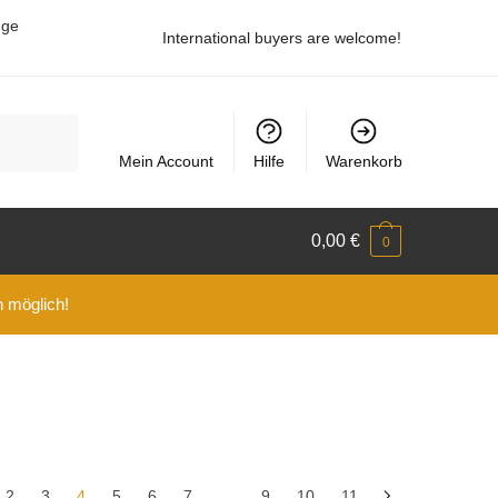
uge
International buyers are welcome!
Mein Account
Hilfe
Warenkorb
0,00
€
0
n möglich!
2
3
4
5
6
7
…
9
10
11