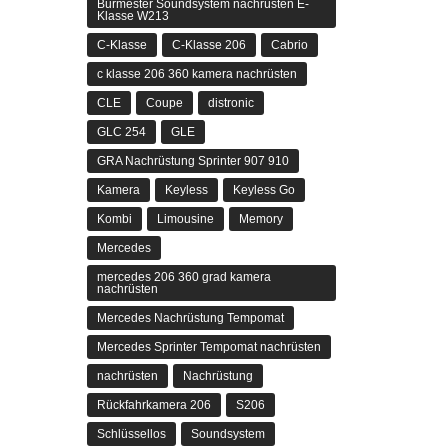
Burmester Soundsystem nachrüsten E-
Klasse W213
C-Klasse
C-Klasse 206
Cabrio
c klasse 206 360 kamera nachrüsten
CLE
Coupe
distronic
GLC 254
GLE
GRA Nachrüstung Sprinter 907 910
Kamera
Keyless
Keyless Go
Kombi
Limousine
Memory
Mercedes
mercedes 206 360 grad kamera
nachrüsten
Mercedes Nachrüstung Tempomat
Mercedes Sprinter Tempomat nachrüsten
nachrüsten
Nachrüstung
Rückfahrkamera 206
S206
Schlüssellos
Soundsystem