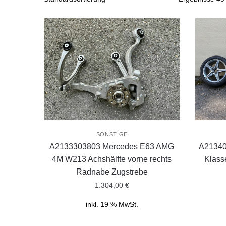
SONSTIGE
A2133303803 Mercedes E63 AMG
A21340
4M W213 Achshälfte vorne rechts
Klass
Radnabe Zugstrebe
1.304,00
€
inkl. 19 % MwSt.