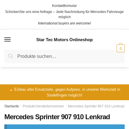
Skip
Skip
Kontaktformular
to
to
SchickenSie uns eine Anfrage – Jede Nachrüstung für Mercedes Fahrzeuge
navigation
content
möglich
International buyers are welcome!
Star Tec Motors Onlineshop
MENÜ
0
Suche
Suche
nach:
Einbau aller Ersatzteile, gegen Aufpreis, in unserer Werkstatt in
Sindelfingen möglich!
Startseite
/
Produkt Herstellernummer
/
Mercedes Sprinter 907 910 Lenkrad
Mercedes Sprinter 907 910 Lenkrad