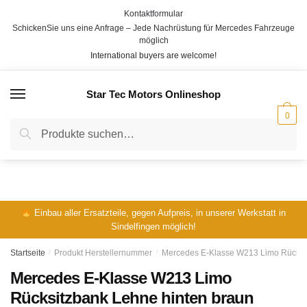
Skip
Skip
Kontaktformular
to
to
SchickenSie uns eine Anfrage – Jede Nachrüstung für Mercedes Fahrzeuge
navigation
content
möglich
International buyers are welcome!
Star Tec Motors Onlineshop
MENÜ
0
Suche
Suche
nach:
Einbau aller Ersatzteile, gegen Aufpreis, in unserer Werkstatt in
Sindelfingen möglich!
Startseite
/
Produkt Herstellernummer
/
Mercedes E-Klasse W213 Limo Rücksit
Mercedes E-Klasse W213 Limo
Rücksitzbank Lehne hinten braun