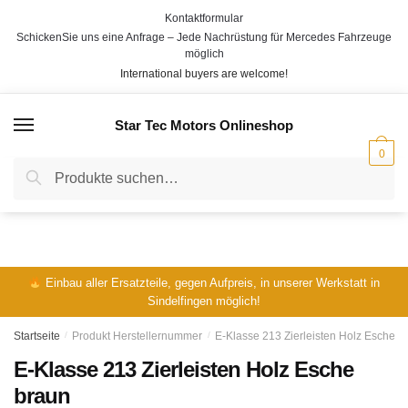
Skip
Skip
Kontaktformular
to
to
SchickenSie uns eine Anfrage – Jede Nachrüstung für Mercedes Fahrzeuge
navigation
content
möglich
International buyers are welcome!
Star Tec Motors Onlineshop
MENÜ
0
Suche
Suche
nach:
Einbau aller Ersatzteile, gegen Aufpreis, in unserer Werkstatt in
Sindelfingen möglich!
Startseite
/
Produkt Herstellernummer
/
E-Klasse 213 Zierleisten Holz Esche b
E-Klasse 213 Zierleisten Holz Esche
braun