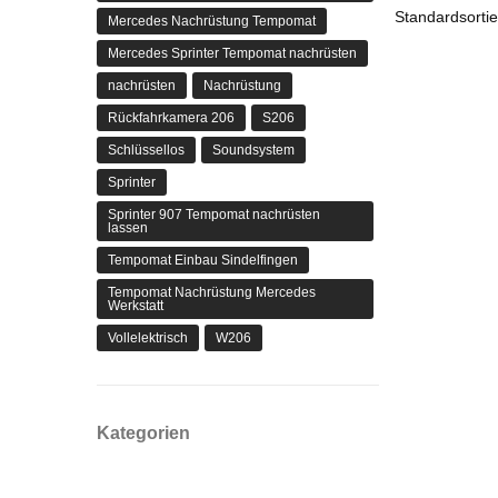
Mercedes Nachrüstung Tempomat
Mercedes Sprinter Tempomat nachrüsten
nachrüsten
Nachrüstung
Rückfahrkamera 206
S206
Schlüssellos
Soundsystem
Sprinter
Sprinter 907 Tempomat nachrüsten
lassen
Tempomat Einbau Sindelfingen
Tempomat Nachrüstung Mercedes
Werkstatt
Vollelektrisch
W206
Kategorien