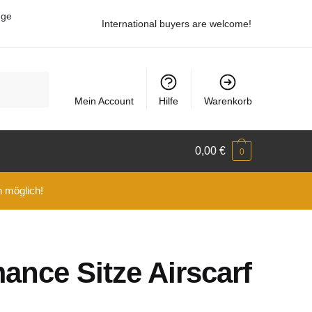
uge
International buyers are welcome!
Mein Account
Hilfe
Warenkorb
0,00
€
0
n möglich!
ance Sitze Airscarf