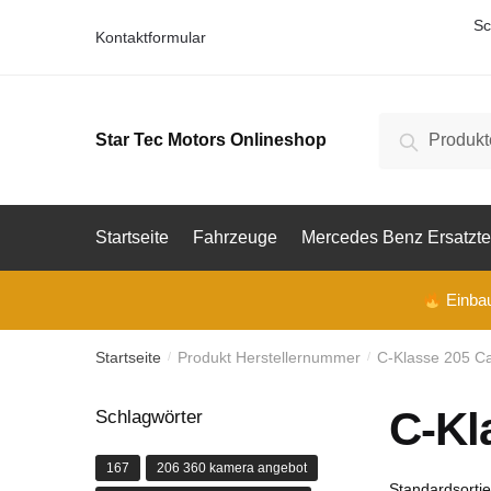
Skip
Skip
Sc
Kontaktformular
to
to
navigation
content
Suche
Suche
Star Tec Motors Onlineshop
nach:
Startseite
Fahrzeuge
Mercedes Benz Ersatzte
Einbau 
Startseite
Produkt Herstellernummer
C-Klasse 205 Ca
/
/
C-Kl
Schlagwörter
167
206 360 kamera angebot