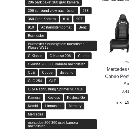
206 park paket 360 grad kamera
206 surround view nachrüsten
238
360 Grad Kamera
810
907
910
Abstandstempomat
Benz
Burmester
Burmester Soundsystem nachrüsten E-
Klasse W213
C-Klasse
C-Klasse 206
Cabrio
SO
c klasse 206 360 kamera nachrüsten
Mercedes 
CLE
Coupe
distronic
Cabrio Per
GLC 254
GLE
Ai
GRA Nachrüstung Sprinter 907 910
3.4
Kamera
Keyless
Keyless Go
inkl. 
Kombi
Limousine
Memory
Mercedes
mercedes 206 360 grad kamera
nachrüsten