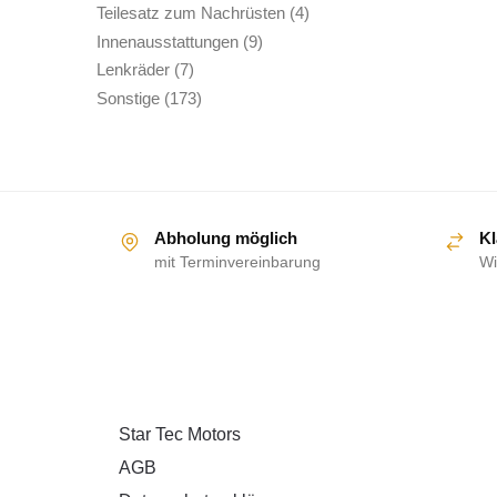
Produkte
4
Teilesatz zum Nachrüsten
4
Produkte
9
Innenausstattungen
9
Produkte
7
Lenkräder
7
Produkte
173
Sonstige
173
Produkte
Abholung möglich
Kl
mit Terminvereinbarung
Wi
ÜBER UNS
Star Tec Motors
AGB