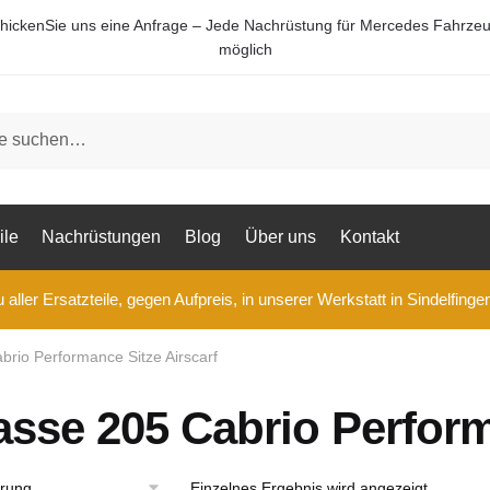
hickenSie uns eine Anfrage – Jede Nachrüstung für Mercedes Fahrze
möglich
ile
Nachrüstungen
Blog
Über uns
Kontakt
aller Ersatzteile, gegen Aufpreis, in unserer Werkstatt in Sindelfinge
brio Performance Sitze Airscarf
asse 205 Cabrio Perform
Einzelnes Ergebnis wird angezeigt