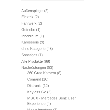
8
Außenspiegel
8
Produkte
2
Elektrik
2
Produkte
2
Fahrwerk
2
Produkte
1
Getriebe
1
Produkt
1
Innenraum
1
Produkt
9
Karosserie
9
Produkte
43
ohne Kategorie
43
Produkte
1
Sonstiges
1
Produkt
88
Alle Produkte
88
Produkte
83
Nachrüstungen
83
Produkte
8
360 Grad Kamera
8
Produkte
16
Comand
16
Produkte
12
Distronic
12
Produkte
5
Keyless Go
5
Produkte
MBUX - Mercedes Benz User
4
Experience
4
Produkte
7
Media Interface
7