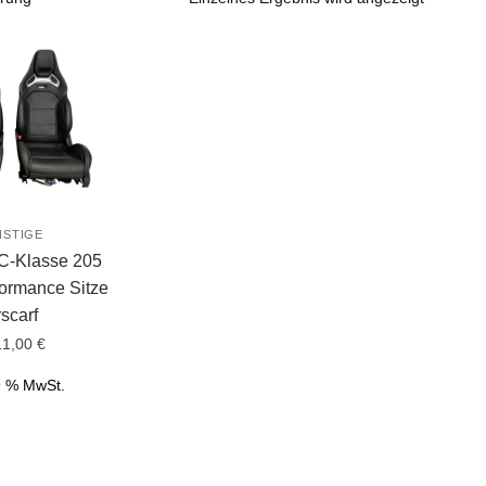
NSTIGE
C-Klasse 205
formance Sitze
rscarf
11,00
€
19 % MwSt.