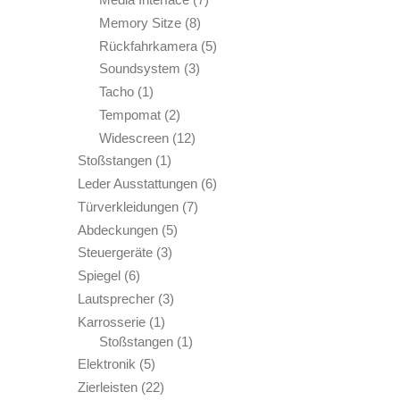
Produkte
8
Memory Sitze
8
Produkte
5
Rückfahrkamera
5
Produkte
3
Soundsystem
3
Produkte
1
Tacho
1
Produkt
2
Tempomat
2
Produkte
12
Widescreen
12
Produkte
1
Stoßstangen
1
Produkt
6
Leder Ausstattungen
6
Produkte
7
Türverkleidungen
7
Produkte
5
Abdeckungen
5
Produkte
3
Steuergeräte
3
Produkte
6
Spiegel
6
Produkte
3
Lautsprecher
3
Produkte
1
Karrosserie
1
Produkt
1
Stoßstangen
1
Produkt
5
Elektronik
5
Produkte
22
Zierleisten
22