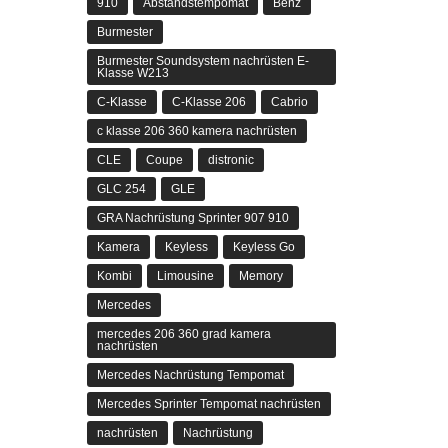
910
Abstandstempomat
Benz
Burmester
Burmester Soundsystem nachrüsten E-
Klasse W213
C-Klasse
C-Klasse 206
Cabrio
c klasse 206 360 kamera nachrüsten
CLE
Coupe
distronic
GLC 254
GLE
GRA Nachrüstung Sprinter 907 910
Kamera
Keyless
Keyless Go
Kombi
Limousine
Memory
Mercedes
mercedes 206 360 grad kamera
nachrüsten
Mercedes Nachrüstung Tempomat
Mercedes Sprinter Tempomat nachrüsten
nachrüsten
Nachrüstung