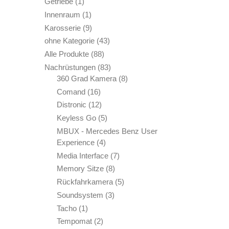
1
Getriebe
1
Produkt
1
Innenraum
1
Produkt
9
Karosserie
9
Produkte
43
ohne Kategorie
43
Produkte
88
Alle Produkte
88
Produkte
83
Nachrüstungen
83
Produkte
8
360 Grad Kamera
8
Produkte
16
Comand
16
Produkte
12
Distronic
12
Produkte
5
Keyless Go
5
Produkte
MBUX - Mercedes Benz User
4
Experience
4
Produkte
7
Media Interface
7
Produkte
8
Memory Sitze
8
Produkte
5
Rückfahrkamera
5
Produkte
3
Soundsystem
3
Produkte
1
Tacho
1
Produkt
2
Tempomat
2