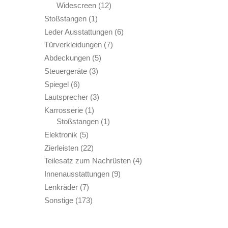
Produkte
12
Widescreen
12
Produkte
1
Stoßstangen
1
Produkt
6
Leder Ausstattungen
6
Produkte
7
Türverkleidungen
7
Produkte
5
Abdeckungen
5
Produkte
3
Steuergeräte
3
Produkte
6
Spiegel
6
Produkte
3
Lautsprecher
3
Produkte
1
Karrosserie
1
Produkt
1
Stoßstangen
1
Produkt
5
Elektronik
5
Produkte
22
Zierleisten
22
Produkte
4
Teilesatz zum Nachrüsten
4
Produkte
9
Innenausstattungen
9
Produkte
7
Lenkräder
7
Produkte
173
Sonstige
173
Produkte