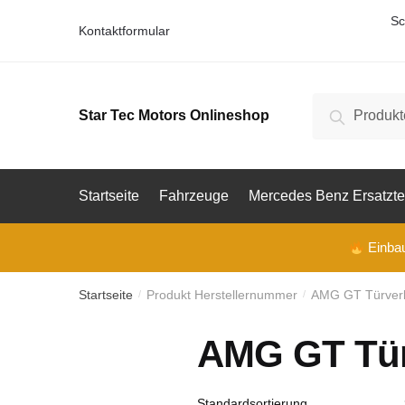
Skip
Skip
Sc
Kontaktformular
to
to
navigation
content
Suche
Suche
Star Tec Motors Onlineshop
nach:
Startseite
Fahrzeuge
Mercedes Benz Ersatzte
Einbau 
Startseite
Produkt Herstellernummer
AMG GT Türverk
/
/
AMG GT Türv