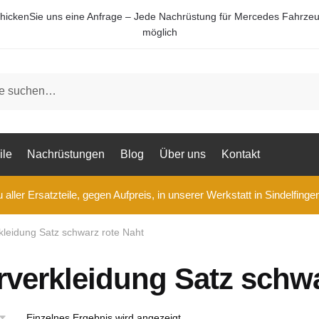
hickenSie uns eine Anfrage – Jede Nachrüstung für Mercedes Fahrze
möglich
ile
Nachrüstungen
Blog
Über uns
Kontakt
aller Ersatzteile, gegen Aufpreis, in unserer Werkstatt in Sindelfinge
leidung Satz schwarz rote Naht
erkleidung Satz schwa
Einzelnes Ergebnis wird angezeigt