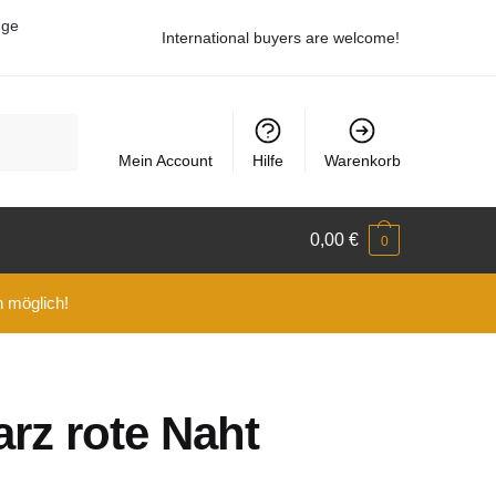
uge
International buyers are welcome!
Mein Account
Hilfe
Warenkorb
0,00
€
0
n möglich!
rz rote Naht