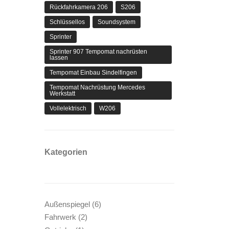
Rückfahrkamera 206
S206
Schlüssellos
Soundsystem
Sprinter
Sprinter 907 Tempomat nachrüsten
lassen
Tempomat Einbau Sindelfingen
Tempomat Nachrüstung Mercedes
Werkstatt
Vollelektrisch
W206
Kategorien
6
Außenspiegel
6
Produkte
2
Fahrwerk
2
Produkte