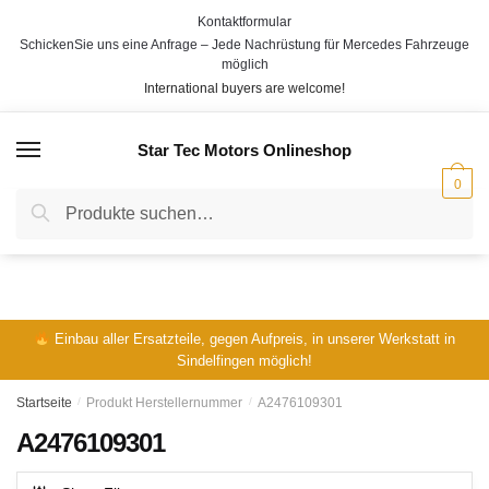
Skip
Skip
Kontaktformular
to
to
SchickenSie uns eine Anfrage – Jede Nachrüstung für Mercedes Fahrzeuge
navigation
content
möglich
International buyers are welcome!
Star Tec Motors Onlineshop
MENÜ
0
Suche
Suche
nach:
Einbau aller Ersatzteile, gegen Aufpreis, in unserer Werkstatt in
Sindelfingen möglich!
Startseite
/
Produkt Herstellernummer
/
A2476109301
A2476109301