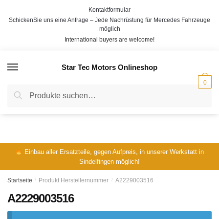
Skip
Skip
Kontaktformular
to
to
SchickenSie uns eine Anfrage – Jede Nachrüstung für Mercedes Fahrzeuge
navigation
content
möglich
International buyers are welcome!
Star Tec Motors Onlineshop
MENÜ
0
Suche
Suche
nach:
Einbau aller Ersatzteile, gegen Aufpreis, in unserer Werkstatt in
Sindelfingen möglich!
Startseite
/
Produkt Herstellernummer
/
A2229003516
A2229003516