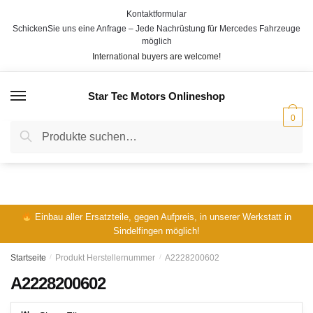
Skip
Skip
Kontaktformular
to
to
SchickenSie uns eine Anfrage – Jede Nachrüstung für Mercedes Fahrzeuge
navigation
content
möglich
International buyers are welcome!
Star Tec Motors Onlineshop
MENÜ
0
Suche
Suche
nach:
Einbau aller Ersatzteile, gegen Aufpreis, in unserer Werkstatt in
Sindelfingen möglich!
Startseite
/
Produkt Herstellernummer
/
A2228200602
A2228200602