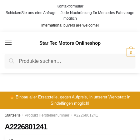
Skip
Skip
Kontaktformular
to
to
SchickenSie uns eine Anfrage – Jede Nachrüstung für Mercedes Fahrzeuge
navigation
content
möglich
International buyers are welcome!
Star Tec Motors Onlineshop
MENÜ
0
Suche
Suche
nach:
Einbau aller Ersatzteile, gegen Aufpreis, in unserer Werkstatt in
Sindelfingen möglich!
Startseite
/
Produkt Herstellernummer
/
A2226801241
A2226801241