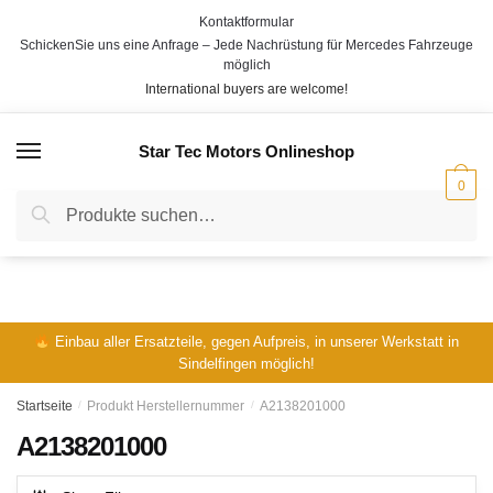
Skip
Skip
Kontaktformular
to
to
SchickenSie uns eine Anfrage – Jede Nachrüstung für Mercedes Fahrzeuge
navigation
content
möglich
International buyers are welcome!
Star Tec Motors Onlineshop
MENÜ
0
Suche
Suche
nach:
Einbau aller Ersatzteile, gegen Aufpreis, in unserer Werkstatt in
Sindelfingen möglich!
Startseite
/
Produkt Herstellernummer
/
A2138201000
A2138201000