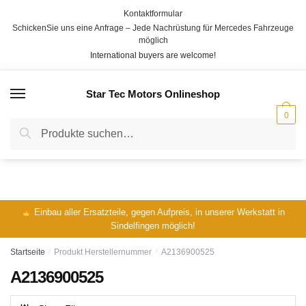
Skip
Skip
Kontaktformular
to
to
SchickenSie uns eine Anfrage – Jede Nachrüstung für Mercedes Fahrzeuge
navigation
content
möglich
International buyers are welcome!
Star Tec Motors Onlineshop
MENÜ
0
Suche
Suche
nach:
Einbau aller Ersatzteile, gegen Aufpreis, in unserer Werkstatt in
Sindelfingen möglich!
Startseite
/
Produkt Herstellernummer
/
A2136900525
A2136900525