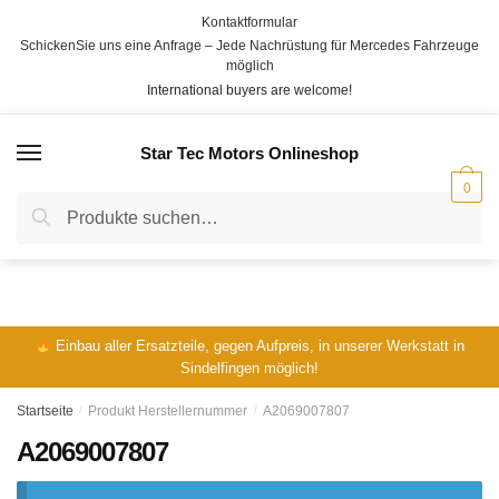
Skip
Skip
Kontaktformular
to
to
SchickenSie uns eine Anfrage – Jede Nachrüstung für Mercedes Fahrzeuge
navigation
content
möglich
International buyers are welcome!
Star Tec Motors Onlineshop
MENÜ
0
Suche
Suche
nach:
Einbau aller Ersatzteile, gegen Aufpreis, in unserer Werkstatt in
Sindelfingen möglich!
Startseite
/
Produkt Herstellernummer
/
A2069007807
A2069007807