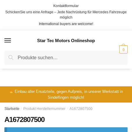
Skip
Skip
Kontaktformular
to
to
SchickenSie uns eine Anfrage – Jede Nachrüstung für Mercedes Fahrzeuge
navigation
content
möglich
International buyers are welcome!
Star Tec Motors Onlineshop
MENÜ
0
Suche
Suche
nach:
Einbau aller Ersatzteile, gegen Aufpreis, in unserer Werkstatt in
Sindelfingen möglich!
Startseite
/
Produkt Herstellernummer
/
A1672807500
A1672807500