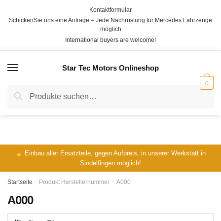
Skip
Skip
Kontaktformular
to
to
SchickenSie uns eine Anfrage – Jede Nachrüstung für Mercedes Fahrzeuge
navigation
content
möglich
International buyers are welcome!
Star Tec Motors Onlineshop
MENÜ
0
Suche
Suche
nach:
Einbau aller Ersatzteile, gegen Aufpreis, in unserer Werkstatt in
Sindelfingen möglich!
Startseite
/
Produkt Herstellernummer
/
A000
A000