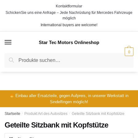
Skip
Skip
Kontaktformular
to
to
SchickenSie uns eine Anfrage – Jede Nachrüstung für Mercedes Fahrzeuge
navigation
content
möglich
International buyers are welcome!
Star Tec Motors Onlineshop
MENÜ
0
Suche
Suche
nach:
Einbau aller Ersatzteile, gegen Aufpreis, in unserer Werkstatt in
Sindelfingen möglich!
Startseite
/
Produkt Art des Autositzes
/
Geteilte Sitzbank mit Kopfstütze
Geteilte Sitzbank mit Kopfstütze