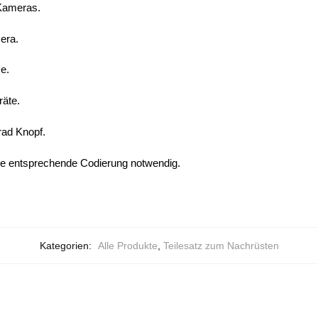
 Kameras.
mera.
ze.
räte.
rad Knopf.
ne entsprechende Codierung notwendig.
Kategorien:
Alle Produkte
,
Teilesatz zum Nachrüsten