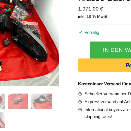
1.971,00
€
inkl. 19 % MwSt.
Vorrätig
Teilesatz
IN DEN 
360
chicken
Grad
Kamera
für
die
Kostenloser Versand für a
Mercedes
Schneller Versand per 
Benz
Expressversand auf Anf
E
International buyers ar
Klasse
shipping rates!
Baureihe
213