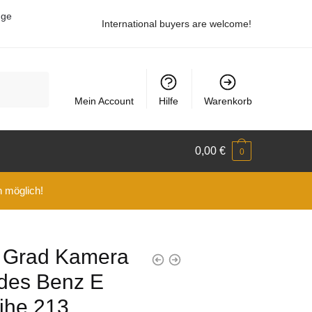
uge
International buyers are welcome!
Mein Account
Hilfe
Warenkorb
0,00
€
0
n möglich!
0 Grad Kamera
edes Benz E
ihe 213