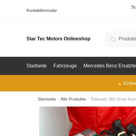
Prod
Skip
Skip
Sc
Kontaktformular
to
to
Vorna
navigation
content
Suche
V
Suche
Star Tec Motors Onlineshop
nach:
o
E-Mail
r
n
a
m
Startseite
Fahrzeuge
Mercedes Benz Ersatzte
e
Telefon
Einbau 
Startseite
Alle Produkte
Teilesatz 360 Grad Kam
/
/
Ihre F
Ihre F