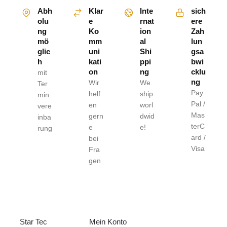
Abh
Klar
Inte
sich
olu
e
rnat
ere
ng
Ko
ion
Zah
mö
mm
al
lun
glic
uni
Shi
gsa
h
kati
ppi
bwi
on
ng
cklu
mit
ng
Wir
We
Ter
Pay
helf
ship
min
Pal /
en
worl
vere
Mas
gern
dwid
inba
terC
e
e!
rung
ard /
bei
Visa
Fra
gen
ÜBER UNS
HILFE
RECHTLICHE
S
Star Tec
Mein Konto