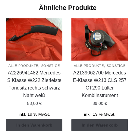
Ähnliche Produkte
,
,
ALLE PRODUKTE
SONSTIGE
ALLE PRODUKTE
SONSTIGE
A2226941482 Mercedes
A2139062700 Mercedes
S Klasse W222 Zierleiste
E-Klasse W213 CLS 257
Fondsitz rechts schwarz
GT290 Lüfter
Naht weiß
Kombiinstrument
53,00
€
89,00
€
inkl. 19 % MwSt.
inkl. 19 % MwSt.
In den Warenkorb
In den Warenkorb