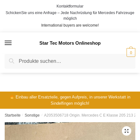
Skip
Skip
Kontaktformular
to
to
V
N
SchickenSie uns eine Anfrage – Jede Nachrüstung für Mercedes Fahrzeuge
o
a
navigation
content
möglich
E-Mail
*
r
c
International buyers are welcome!
n
h
a
n
m
a
Star Tec Motors Onlineshop
MENÜ
e
m
Telefon:
e
0
Suche
Suche
nach:
Ihre Fahrgestellnummer / VIN:
*
Einbau aller Ersatzteile, gegen Aufpreis, in unserer Werkstatt in
Sindelfingen möglich!
Ihre Frage:
*
Startseite
/
Sonstige
/
A2053506718 Origin. Mercedes C E Klasse 205 213 238