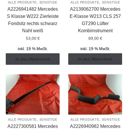
,
,
ALLE PRODUKTE
SONSTIGE
ALLE PRODUKTE
SONSTIGE
A2226941482 Mercedes
A2139062700 Mercedes
S Klasse W222 Zierleiste
E-Klasse W213 CLS 257
Fondsitz rechts schwarz
GT290 Lüfter
Naht weiß
Kombiinstrument
53,00
€
89,00
€
inkl. 19 % MwSt.
inkl. 19 % MwSt.
In den Warenkorb
In den Warenkorb
,
,
ALLE PRODUKTE
SONSTIGE
ALLE PRODUKTE
SONSTIGE
A2227300581 Mercedes
A2226940982 Mercedes