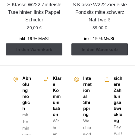
S Klasse W222 Zierleiste
S Klasse W222 Zierleiste
Türe hinten links Pappel
Fondsitz mitte schwarz
Schiefer
Naht weiß
80,00
€
89,00
€
inkl. 19 % MwSt.
inkl. 19 % MwSt.
In den Warenkorb
In den Warenkorb
Abh
Klar
Inte
sich
olu
e
rnat
ere
ng
Ko
ion
Zah
mö
mm
al
lun
glic
uni
Shi
gsa
h
kati
ppi
bwi
on
ng
cklu
mit
ng
Wir
We
Ter
Pay
helf
ship
min
Pal /
en
worl
vere