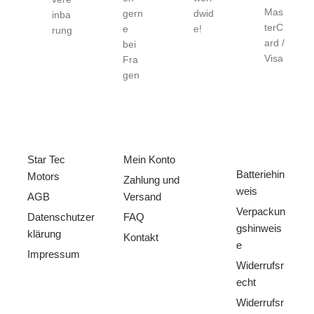
Mas
gern
dwid
inba
terC
e
e!
rung
ard /
bei
Visa
Fra
gen
ÜBER UNS
HILFE
RECHTLICHE
S
Star Tec
Mein Konto
Batteriehin
Motors
Zahlung und
weis
AGB
Versand
Verpackun
Datenschutzer
FAQ
gshinweis
klärung
Kontakt
e
Impressum
Widerrufsr
echt
Widerrufsr