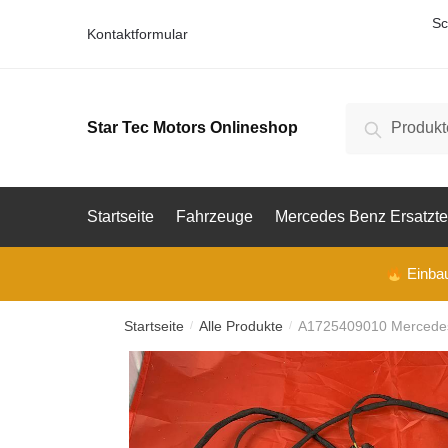
Skip
Skip
Sc
Kontaktformular
to
to
Vorna
navigation
content
V
Suche
Suche
Star Tec Motors Onlineshop
o
E-Mail
nach:
r
n
a
m
Startseite
Fahrzeuge
Mercedes Benz Ersatzte
e
Telefon
Einbau 
Ihre F
Startseite
Alle Produkte
A1725409010 Mercedes 
/
/
Ihre F