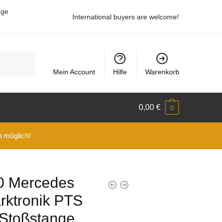
uge
International buyers are welcome!
Mein Account
Hilfe
Warenkorb
0,00
€
0
n möglich!
0 Mercedes
rktronik PTS
 Stoßstange