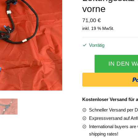
vorne
71,00
€
inkl. 19 % MwSt.
Vorrätig
chicken
A1725409010
IN DEN 
Mercedes
SLK
R172
Parktronik
PTS
Kostenloser Versand für a
Leitungssatz
Schneller Versand per 
Stoßstange
Expressversand auf Anf
vorne
International buyers ar
Menge
shipping rates!