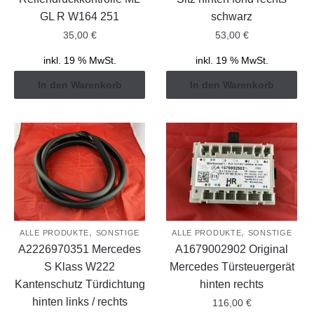
GL R W164 251
schwarz
35,00
€
53,00
€
inkl. 19 % MwSt.
inkl. 19 % MwSt.
In den Warenkorb
In den Warenkorb
,
,
ALLE PRODUKTE
SONSTIGE
ALLE PRODUKTE
SONSTIGE
A2226970351 Mercedes
A1679002902 Original
S Klass W222
Mercedes Türsteuergerät
Kantenschutz Türdichtung
hinten rechts
hinten links / rechts
116,00
€