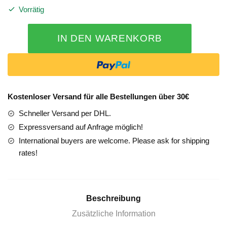
Vorrätig
Mercedes
IN DEN WARENKORB
S-
Klasse
223
Türverkleidung
vorne
Kostenloser Versand für alle Bestellungen über 30€
rechts
Schneller Versand per DHL.
schwarz
Burmester
Expressversand auf Anfrage möglich!
Menge
International buyers are welcome. Please ask for shipping
rates!
Beschreibung
Zusätzliche Information