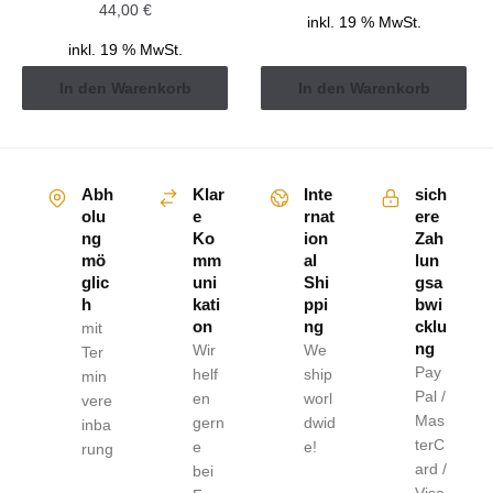
44,00
€
inkl. 19 % MwSt.
inkl. 19 % MwSt.
In den Warenkorb
In den Warenkorb
Abh
Klar
Inte
sich
olu
e
rnat
ere
ng
Ko
ion
Zah
mö
mm
al
lun
glic
uni
Shi
gsa
h
kati
ppi
bwi
on
ng
cklu
mit
ng
Wir
We
Ter
Pay
helf
ship
min
Pal /
en
worl
vere
Mas
gern
dwid
inba
terC
e
e!
rung
ard /
bei
Visa