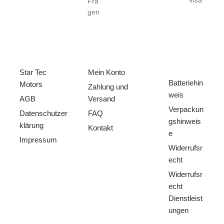
Fra
gen
ÜBER UNS
HILFE
RECHTLICHE
S
Star Tec
Mein Konto
Batteriehin
Motors
Zahlung und
weis
AGB
Versand
Verpackun
Datenschutzer
FAQ
gshinweis
klärung
Kontakt
e
Impressum
Widerrufsr
echt
Widerrufsr
echt
Dienstleist
ungen