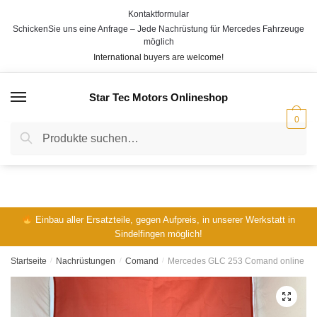
Skip
Skip
Kontaktformular
to
to
V
N
SchickenSie uns eine Anfrage – Jede Nachrüstung für Mercedes Fahrzeuge
o
a
navigation
content
möglich
E-Mail
*
r
c
International buyers are welcome!
n
h
a
n
m
a
Star Tec Motors Onlineshop
MENÜ
e
m
Telefon:
e
0
Suche
Suche
nach:
Ihre Fahrgestellnummer / VIN:
*
Einbau aller Ersatzteile, gegen Aufpreis, in unserer Werkstatt in
Sindelfingen möglich!
Ihre Frage:
*
Startseite
/
Nachrüstungen
/
Comand
/
Mercedes GLC 253 Comand online NTG