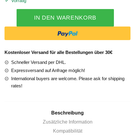
Vorrätig
Mercedes
IN DEN WARENKORB
GLC
253
Comand
online
NTG
Kostenloser Versand für alle Bestellungen über 30€
5
Schneller Versand per DHL.
Einbau
Nachrüstung
Expressversand auf Anfrage möglich!
in
International buyers are welcome. Please ask for shipping
Sindelfingen
rates!
Menge
Beschreibung
Zusätzliche Information
Kompatibilität