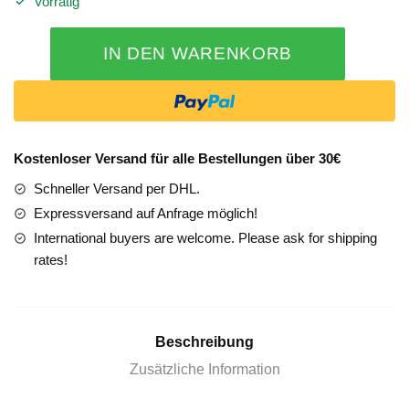
Vorrätig
Mercedes
IN DEN WARENKORB
E-
Klasse
W213
Zierleiste
Türe
Kostenloser Versand für alle Bestellungen über 30€
hinten
Schneller Versand per DHL.
rechts
Aluminium
Expressversand auf Anfrage möglich!
Gewebe
International buyers are welcome. Please ask for shipping
Ambi
rates!
Menge
Beschreibung
Zusätzliche Information