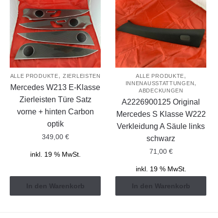
,
,
ALLE PRODUKTE
ZIERLEISTEN
ALLE PRODUKTE
,
INNENAUSSTATTUNGEN
Mercedes W213 E-Klasse
ABDECKUNGEN
Zierleisten Türe Satz
A2226900125 Original
vorne + hinten Carbon
Mercedes S Klasse W222
optik
Verkleidung A Säule links
349,00
€
schwarz
71,00
€
inkl. 19 % MwSt.
inkl. 19 % MwSt.
In den Warenkorb
In den Warenkorb