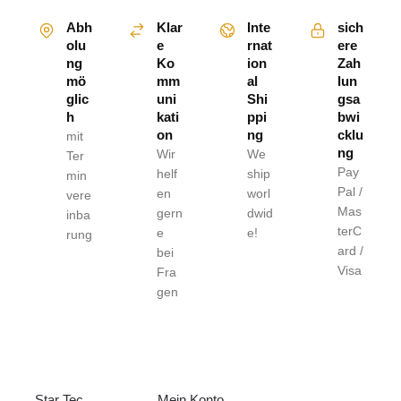
Abh
Klar
Inte
sich
olu
e
rnat
ere
ng
Ko
ion
Zah
mö
mm
al
lun
glic
uni
Shi
gsa
h
kati
ppi
bwi
on
ng
cklu
mit
ng
Wir
We
Ter
Pay
helf
ship
min
Pal /
en
worl
vere
Mas
gern
dwid
inba
terC
e
e!
rung
ard /
bei
Visa
Fra
gen
ÜBER UNS
HILFE
RECHTLICHE
S
Star Tec
Mein Konto