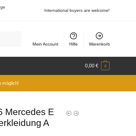
uge
International buyers are welcome!
Mein Account
Hilfe
Warenkorb
0,00
€
0
n möglich!
 Mercedes E
erkleidung A