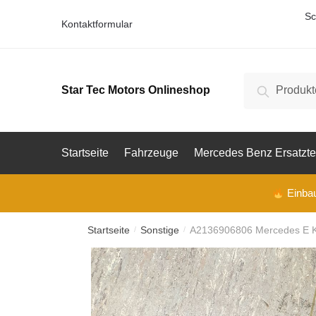
Prod
Skip
Skip
Sc
Kontaktformular
to
to
navigation
content
Vorna
Suche
Suche
Star Tec Motors Onlineshop
V
nach:
o
E-Mail
r
n
a
Startseite
Fahrzeuge
Mercedes Benz Ersatzte
m
e
Telefon
Einbau 
Startseite
Sonstige
A2136906806 Mercedes E Kl
/
/
Ihre F
Ihre F