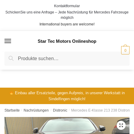
Skip
Skip
Kontaktformular
to
to
SchickenSie uns eine Anfrage – Jede Nachrüstung für Mercedes Fahrzeuge
V
N
navigation
content
möglich
o
a
E-Mail
*
International buyers are welcome!
r
c
n
h
a
n
Star Tec Motors Onlineshop
MENÜ
m
a
e
m
0
Telefon:
e
Suche
Suche
nach:
Ihre Fahrgestellnummer / VIN:
*
Einbau aller Ersatzteile, gegen Aufpreis, in unserer Werkstatt in
Sindelfingen möglich!
Ihre Frage:
*
Startseite
/
Nachrüstungen
/
Distronic
/
Mercedes E-Klasse 213 238 Distronic 