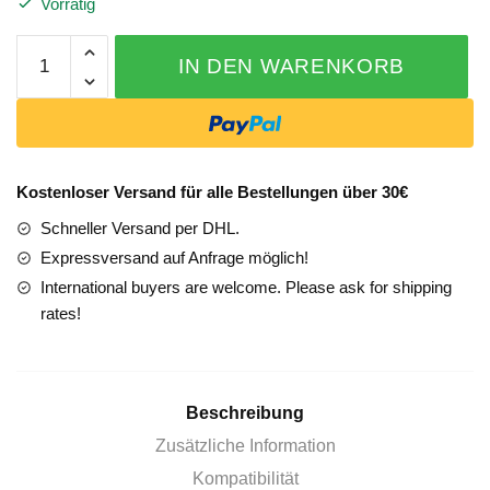
Vorrätig
Mercedes
IN DEN WARENKORB
E-
Klasse
213
238
Distronic
Kostenloser Versand für alle Bestellungen über 30€
Plus
Schneller Versand per DHL.
nachrüsten
Einbau
Expressversand auf Anfrage möglich!
in
International buyers are welcome. Please ask for shipping
Sindelfingen
rates!
Menge
Beschreibung
Zusätzliche Information
Kompatibilität