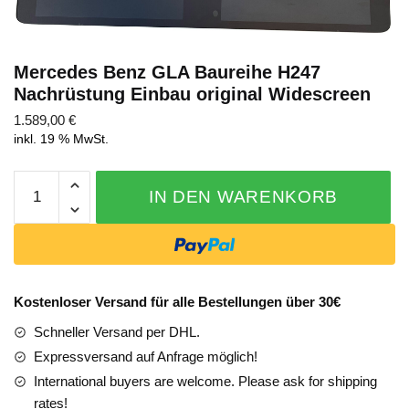
Mercedes Benz GLA Baureihe H247
Nachrüstung Einbau original Widescreen
Abschicken
1.589,00
€
inkl. 19 % MwSt.
Mercedes
IN DEN WARENKORB
Benz
GLA
Baureihe
H247
Nachrüstung
Kostenloser Versand für alle Bestellungen über 30€
Einbau
Schneller Versand per DHL.
original
Widescreen
Expressversand auf Anfrage möglich!
Menge
International buyers are welcome. Please ask for shipping
rates!