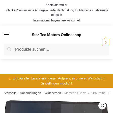
Skip
Skip
Kontaktformular
to
to
SchickenSie uns eine Anfrage – Jede Nachrüstung für Mercedes Fahrzeuge
V
N
navigation
content
möglich
o
a
E-Mail
*
International buyers are welcome!
r
c
n
h
a
n
Star Tec Motors Onlineshop
MENÜ
m
a
e
m
Telefon:
0
e
Suche
Suche
nach:
Ihre Fahrgestellnummer / VIN:
*
Einbau aller Ersatzteile, gegen Aufpreis, in unserer Werkstatt in
Sindelfingen möglich!
Ihre Frage:
*
Startseite
/
Nachrüstungen
/
Widescreen
/
Mercedes Benz GLA Baureihe H247