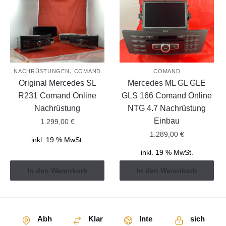
,
NACHRÜSTUNGEN
COMAND
COMAND
Original Mercedes SL
Mercedes ML GL GLE
R231 Comand Online
GLS 166 Comand Online
Nachrüstung
NTG 4.7 Nachrüstung
Einbau
1.299,00
€
1.289,00
€
inkl. 19 % MwSt.
inkl. 19 % MwSt.
In den Warenkorb
In den Warenkorb
Abh
Klar
Inte
sich