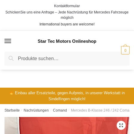
Skip
Skip
Kontaktformular
to
to
SchickenSie uns eine Anfrage – Jede Nachrüstung für Mercedes Fahrzeuge
navigation
content
möglich
International buyers are welcome!
Abschicken
Star Tec Motors Onlineshop
MENÜ
0
Suche
Suche
nach:
Einbau aller Ersatzteile, gegen Aufpreis, in unserer Werkstatt in
Sindelfingen möglich!
Startseite
/
Nachrüstungen
/
Comand
/
Mercedes B-Klasse 246 / 242 Comand