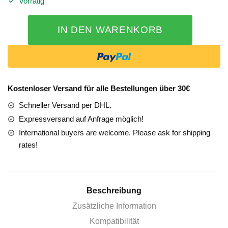
Vorrätig
Mercedes
IN DEN WARENKORB
B-
Klasse
246
/
242
Kostenloser Versand für alle Bestellungen über 30€
Comand
Schneller Versand per DHL.
online
NTG
Expressversand auf Anfrage möglich!
5
International buyers are welcome. Please ask for shipping
Einbau
rates!
Nachrüstung
Menge
Beschreibung
Zusätzliche Information
Kompatibilität