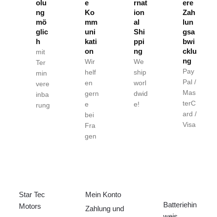
olu
e
rnat
ere
ng
Ko
ion
Zah
mö
mm
al
lun
glic
uni
Shi
gsa
h
kati
ppi
bwi
on
ng
cklu
mit
ng
Wir
We
Ter
Pay
helf
ship
min
Pal /
en
worl
vere
Mas
gern
dwid
inba
terC
e
e!
rung
ard /
bei
Visa
Fra
gen
ÜBER UNS
HILFE
RECHTLICHE
S
Star Tec
Mein Konto
Batteriehin
Motors
Zahlung und
weis